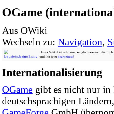
OGame (internationa
Aus OWiki
Wechseln zu:
Navigation
,
S
Dieser Artikel ist sehr kurz, möglicherweise inhaltlic
und ihn jetzt
bearbeitest!
Internationalisierung
OGame
gibt es nicht nur i
deutschsprachigen Ländern,
GameForge
GmbH übernom