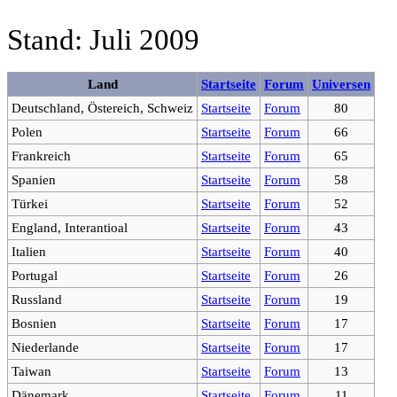
Stand: Juli 2009
Land
Startseite
Forum
Universen
Deutschland, Östereich, Schweiz
Startseite
Forum
80
Polen
Startseite
Forum
66
Frankreich
Startseite
Forum
65
Spanien
Startseite
Forum
58
Türkei
Startseite
Forum
52
England, Interantioal
Startseite
Forum
43
Italien
Startseite
Forum
40
Portugal
Startseite
Forum
26
Russland
Startseite
Forum
19
Bosnien
Startseite
Forum
17
Niederlande
Startseite
Forum
17
Taiwan
Startseite
Forum
13
Dänemark
Startseite
Forum
11