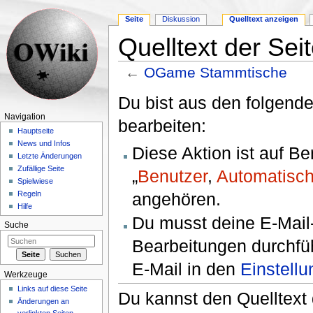
Seite
Diskussion
Quelltext anzeigen
Quelltext der S
←
OGame Stammtische
Wechseln zu:
Navigation
,
Suche
Du bist aus den folgende
Navigation
bearbeiten:
Hauptseite
News und Infos
Diese Aktion ist auf B
Letzte Änderungen
Zufällige Seite
„
Benutzer
,
Automatisch
Spielwiese
angehören.
Regeln
Hilfe
Du musst deine E-Mail-
Suche
Bearbeitungen durchfüh
E-Mail in den
Einstell
Werkzeuge
Links auf diese Seite
Du kannst den Quelltext 
Änderungen an