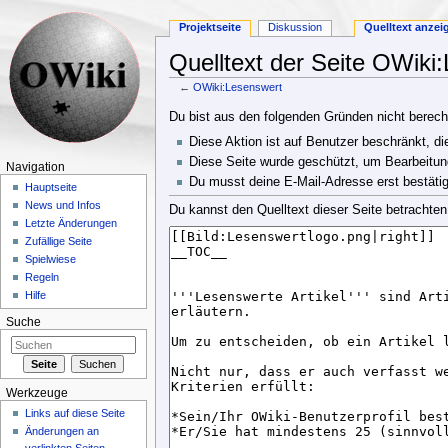
Projektseite
Diskussion
Quelltext anzei
Quelltext der Seite OWiki
←
OWiki:Lesenswert
Wechseln zu:
Navigation
,
Suche
Du bist aus den folgenden Gründen nicht berechti
Diese Aktion ist auf Benutzer beschränkt, di
Diese Seite wurde geschützt, um Bearbeitun
Navigation
Du musst deine E-Mail-Adresse erst bestätig
Hauptseite
News und Infos
Du kannst den Quelltext dieser Seite betrachten
Letzte Änderungen
Zufällige Seite
Spielwiese
Regeln
Hilfe
Suche
Werkzeuge
Links auf diese Seite
Änderungen an