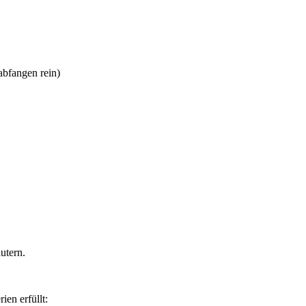
abfangen rein
)
utern.
ien erfüllt: