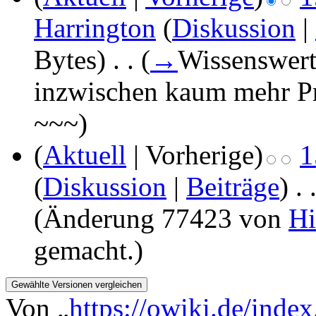
Harrington
(
Diskussion
|
Bytes)
‎
. .
(
→
Wissenswer
inzwischen kaum mehr Pro
~~~
)
(
Aktuell
| Vorherige)
1
(
Diskussion
|
Beiträge
)
‎
. 
(Änderung 77423 von
Hi
gemacht.)
Von „
https://owiki.de/index