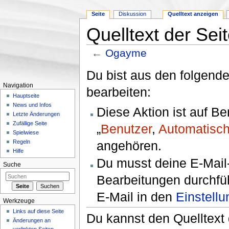
Seite
Diskussion
Quelltext anzeigen
Quelltext der Se
←
Ogayme
Wechseln zu:
Navigation
,
Suche
Du bist aus den folgende
Navigation
bearbeiten:
Hauptseite
News und Infos
Diese Aktion ist auf B
Letzte Änderungen
Zufällige Seite
„
Benutzer
,
Automatisch
Spielwiese
angehören.
Regeln
Hilfe
Du musst deine E-Mail-
Suche
Bearbeitungen durchfüh
E-Mail in den
Einstell
Werkzeuge
Links auf diese Seite
Du kannst den Quelltext 
Änderungen an