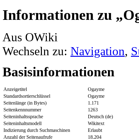
Informationen zu „
Aus OWiki
Wechseln zu:
Navigation
,
S
Basisinformationen
Anzeigetitel
Ogayme
Standardsortierschlüssel
Ogayme
Seitenlänge (in Bytes)
1.171
Seitenkennnummer
1263
Seiteninhaltssprache
Deutsch (de)
Seiteninhaltsmodell
Wikitext
Indizierung durch Suchmaschinen
Erlaubt
Anzahl der Seitenaufrufe
18.204