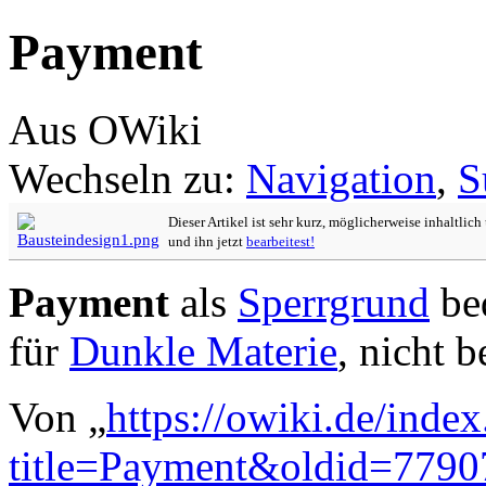
Payment
Aus OWiki
Wechseln zu:
Navigation
,
S
Dieser Artikel ist sehr kurz, möglicherweise inhaltlic
und ihn jetzt
bearbeitest!
Payment
als
Sperrgrund
bed
für
Dunkle Materie
, nicht 
Von „
https://owiki.de/inde
title=Payment&oldid=7790