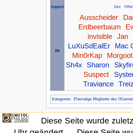
Dini
FiRe
Support
Ausscheider
Da
Erdbeerbaum
E
invisible
Jan
LuXuSdEalEr
Mac 
XX
Min0rKap
Morgoot
Sh4x
Sharon
Skyfir
Suspect
Syste
Traviance
Trei
Kategorien
:
Ehemalige Mitglieder des OGame
Diese Seite wurde zulet
Uhr geändert.
Diese Seite wu