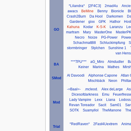
*Lilandra*
[2F4C3]
2mad4u
Ancie
awacs
BeMine
Benny
Bionicle
B
Crash2Burn
Da Hool
Darkomen
Da
Gardener
gixx
GPK
Hathor
Host
Kahuna
Kodar
K-S-K
Laranzu
Le
GO
martram
Mary
MasterOne
MasterP
Necro
Noize
PG-Power
Power
Schachmatt88
Schluckimpfung
S
stormbringer
Stylchen
Sunshine 1
van Hens
***TPU***
aG_Miro
Almdudler
B
BA
Keiner
Marina
Mathes
Mirs
Al Davoodi
Alphonse Capone
Atlan
SMod
Mischbäck
Neon
Philta
-=Baal=-
.mcleod.
Alex deLarge
As
Dicesofdarkness
Emu
Feuerfress
Lady Vampire
Lexx
Liana
Lodoss
Mod
Revan Toreador
Sacit
Sam01
Sar
SOTK
Suamyllol
TheManone
The
*RedRaven*
2Fast4Uextrem
Anima
Trial