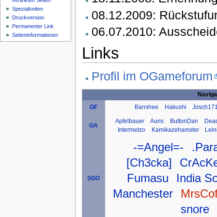
verlinkten Seiten
Spezialseiten
08.12.2009: Rückstuf
Druckversion
Permanenter Link
06.07.2010: Ausschei
Seiteninformationen
Links
Profil im OGameforum
Naviga
Banshee
Hakushi
Josch17
GF
Apfelbauer
Auris
ButtonDan
Dea
GA
Intermetzo
Kamikazehamster
Lein
-=Angel=-
.Par
[Ch3cka]
CrAcK
Fumasu
India S
SGO
Manchester
MrsCof
snore