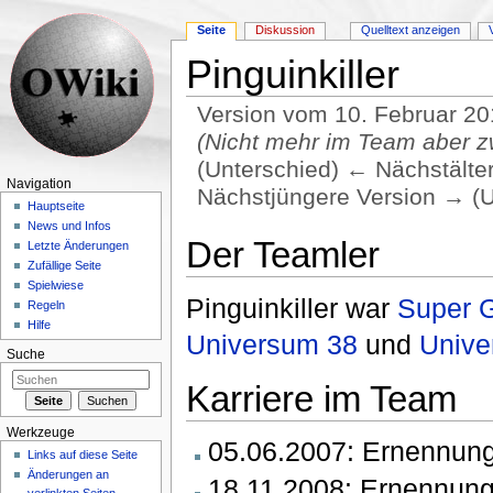
Seite
Diskussion
Quelltext anzeigen
Pinguinkiller
Version vom 10. Februar 20
(Nicht mehr im Team aber z
(Unterschied) ← Nächstältere
Navigation
Nächstjüngere Version → (U
Hauptseite
Wechseln zu:
Navigation
,
Suche
News und Infos
Der Teamler
Letzte Änderungen
Zufällige Seite
Spielwiese
Pinguinkiller war
Super 
Regeln
Hilfe
Universum 38
und
Unive
Suche
Karriere im Team
Werkzeuge
05.06.2007: Ernennung
Links auf diese Seite
Änderungen an
18.11.2008: Ernennun