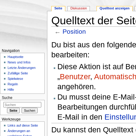
Seite
Diskussion
Quelltext anzeigen
Quelltext der Seit
←
Position
Wechseln zu:
Navigation
,
Suche
Du bist aus den folgende
Navigation
bearbeiten:
Hauptseite
News und Infos
Diese Aktion ist auf B
Letzte Änderungen
Zufällige Seite
„
Benutzer
,
Automatisch
Spielwiese
angehören.
Regeln
Hilfe
Du musst deine E-Mail-
Suche
Bearbeitungen durchfüh
E-Mail in den
Einstell
Werkzeuge
Links auf diese Seite
Du kannst den Quelltext 
Änderungen an