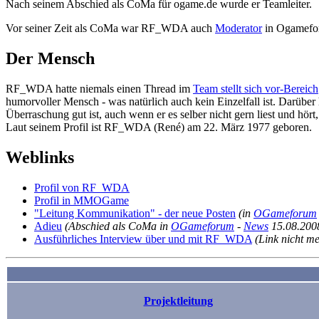
Nach seinem Abschied als CoMa für ogame.de wurde er Teamleiter.
Vor seiner Zeit als CoMa war RF_WDA auch
Moderator
in Ogamefor
Der Mensch
RF_WDA hatte niemals einen Thread im
Team stellt sich vor-Bereich
humorvoller Mensch - was natürlich auch kein Einzelfall ist. Darüber 
Überraschung gut ist, auch wenn er es selber nicht gern liest und hört
Laut seinem Profil ist RF_WDA (René) am 22. März 1977 geboren.
Weblinks
Profil von RF_WDA
Profil in MMOGame
"Leitung Kommunikation" - der neue Posten
(in
OGameforum
Adieu
(Abschied als CoMa in
OGameforum
-
News
15.08.200
Ausführliches Interview über und mit RF_WDA
(Link nicht m
Projektleitung