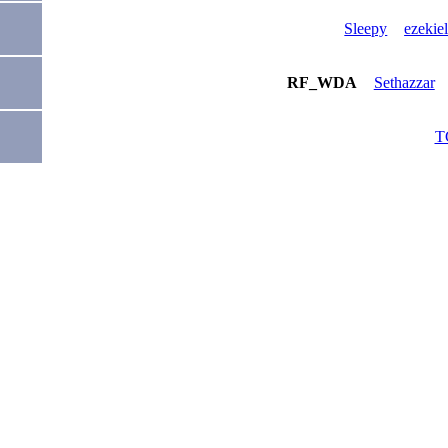
Sleepy
ezekie
RF_WDA
Sethazzar
T