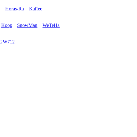
l
Horas-Ra
Kaffee
Koop
SnowMan
WeTeHa
GW712