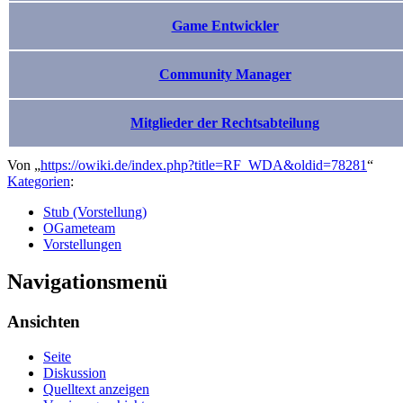
Game Entwickler
Community Manager
Mitglieder der Rechtsabteilung
Von „
https://owiki.de/index.php?title=RF_WDA&oldid=78281
“
Kategorien
:
Stub (Vorstellung)
OGameteam
Vorstellungen
Navigationsmenü
Ansichten
Seite
Diskussion
Quelltext anzeigen