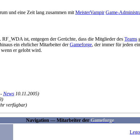
um und eine Zeit lang zusammen mit
MeisterVampir
Game-Administra
. RF_WDA ist, entgegen der Gerüchte, dass die Mitglieder des
Teams
g
hinaus ein ehrlicher Mitarbeiter der
Gameforge
, der immer für jeden ei
, wenn er gelobt wird.
-
News
10.11.2005)
8)
ehr verfügbar)
Navigation — Mitarbeiter der
Gameforge
Lego