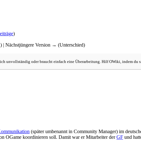
eiträge
)
d) | Nächstjüngere Version → (Unterschied)
lich unvollständig oder braucht einfach eine Überarbeitung. Hilf OWiki, indem du si
 Kommunikation
(später umbenannt in Community Manager) im deutsche
n OGame koordinieren soll. Damit war er Mitarbeiter der
GF
und hatt