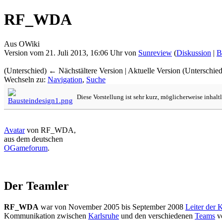
RF_WDA
Aus OWiki
Version vom 21. Juli 2013, 16:06 Uhr von
Sunreview
(
Diskussion
|
B
(Unterschied) ← Nächstältere Version | Aktuelle Version (Unterschie
Wechseln zu:
Navigation
,
Suche
Diese Vorstellung ist sehr kurz, möglicherweise inhalt
Avatar
von RF_WDA,
aus dem deutschen
OGameforum
.
Der Teamler
RF_WDA
war von November 2005 bis September 2008
Leiter der
Kommunikation zwischen
Karlsruhe
und den verschiedenen
Teams
vo