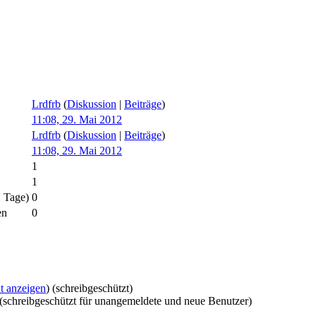
Lrdfrb
(
Diskussion
|
Beiträge
)
11:08, 29. Mai 2012
Lrdfrb
(
Diskussion
|
Beiträge
)
11:08, 29. Mai 2012
1
1
1 Tage)
0
en
0
t anzeigen
) (schreibgeschützt)
 (schreibgeschützt für unangemeldete und neue Benutzer)