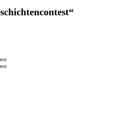
chichtencontest“
est
est