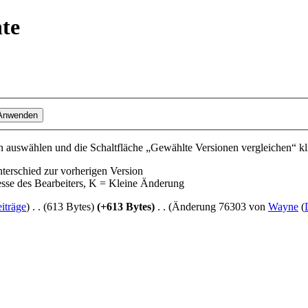
hte
 auswählen und die Schaltfläche „Gewählte Versionen vergleichen“ kl
nterschied zur vorherigen Version
esse des Bearbeiters, K = Kleine Änderung
iträge
)
‎
. .
(613 Bytes)
(+613 Bytes)
‎
. .
(Änderung 76303 von
Wayne
(