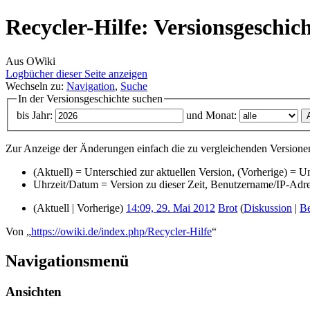
Recycler-Hilfe: Versionsgeschic
Aus OWiki
Logbücher dieser Seite anzeigen
Wechseln zu:
Navigation
,
Suche
In der Versionsgeschichte suchen
bis Jahr:
und Monat:
Zur Anzeige der Änderungen einfach die zu vergleichenden Versionen
(Aktuell) = Unterschied zur aktuellen Version, (Vorherige) = U
Uhrzeit/Datum = Version zu dieser Zeit, Benutzername/IP-Adr
(Aktuell | Vorherige)
14:09, 29. Mai 2012
‎
Brot
(
Diskussion
|
Be
Von „
https://owiki.de/index.php/Recycler-Hilfe
“
Navigationsmenü
Ansichten