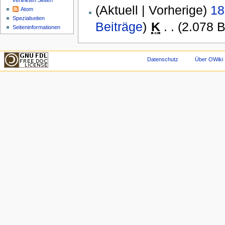
verlinkten Seiten
(Aktuell | Vorherige)
18
Atom
Spezialseiten
Beiträge
)
‎
K
. .
(2.078 B
Seiteninformationen
Datenschutz
Über OWiki