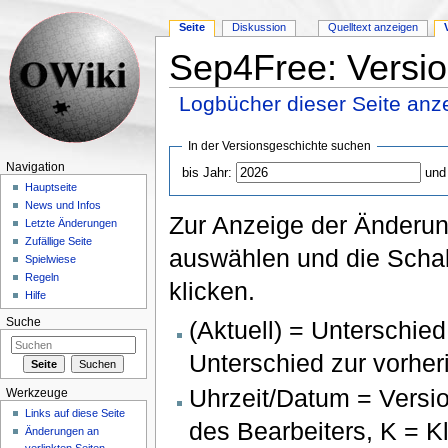
Seite
Diskussion
Quelltext anzeigen
Sep4Free: Versio
Logbücher dieser Seite anz
Wechseln zu:
Navigation
,
Suche
In der Versionsgeschichte suchen
Navigation
bis Jahr:
und
Hauptseite
News und Infos
Zur Anzeige der Änderun
Letzte Änderungen
Zufällige Seite
auswählen und die Schal
Spielwiese
Regeln
klicken.
Hilfe
(Aktuell) = Unterschied
Suche
Unterschied zur vorher
Uhrzeit/Datum = Versi
Werkzeuge
Links auf diese Seite
des Bearbeiters, K = 
Änderungen an