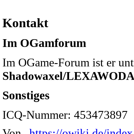
Kontakt
Im OGamforum
Im OGame-Forum ist er un
Shadowaxel/LEXAWOD
Sonstiges
ICQ-Nummer: 453473897
Von „
https://owiki.de/inde