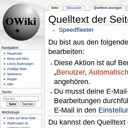
Seite
Diskussion
Quelltext anzeigen
Quelltext der Sei
←
Speedfleeter
Wechseln zu:
Navigation
,
Suche
Du bist aus den folgende
Navigation
bearbeiten:
Hauptseite
News und Infos
Diese Aktion ist auf B
Letzte Änderungen
Zufällige Seite
„
Benutzer
,
Automatisch
Spielwiese
angehören.
Regeln
Hilfe
Du musst deine E-Mail-
Suche
Bearbeitungen durchfüh
E-Mail in den
Einstell
Werkzeuge
Links auf diese Seite
Du kannst den Quelltext 
Änderungen an