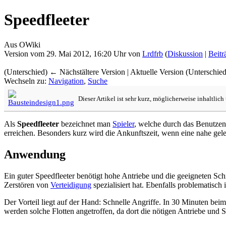
Speedfleeter
Aus OWiki
Version vom 29. Mai 2012, 16:20 Uhr von
Lrdfrb
(
Diskussion
|
Beitr
(Unterschied) ← Nächstältere Version | Aktuelle Version (Unterschie
Wechseln zu:
Navigation
,
Suche
Dieser Artikel ist sehr kurz, möglicherweise inhaltlic
Als
Speedfleeter
bezeichnet man
Spieler
, welche durch das Benutze
erreichen. Besonders kurz wird die Ankunftszeit, wenn eine nahe ge
Anwendung
Ein guter Speedfleeter benötigt hohe Antriebe und die geeigneten Schi
Zerstören von
Verteidigung
spezialisiert hat. Ebenfalls problematisch 
Der Vorteil liegt auf der Hand: Schnelle Angriffe. In 30 Minuten bei
werden solche Flotten angetroffen, da dort die nötigen Antriebe und 