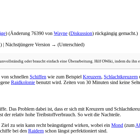
äge
)
(Änderung 76390 von
Wayne
(
Diskussion
) rückgängig gemacht.)
d) | Nächstjüngere Version → (Unterschied)
h unvollständig oder braucht einfach eine Überarbeitung. Hilf OWiki, indem du ihn e
n von schnellen
Schiffen
wie zum Beispiel
Kreuzern
,
Schlachtkreuzern
legene
Raidkolonie
benutzt wird. Zeiten von 30 Minuten sind keine Selte
ffe. Das Problem dabei ist, dass er sich mit Kreuzern und Schlachtkreu
ist der relativ hohe Treibstoffverbrauch. So weit die Nachteile.
m Ziel zu sein kann recht beängstigend wirken, wobei ein
Mond
(zum
A
Schiffe bei den
Raidern
schon längst perfektioniert sind.