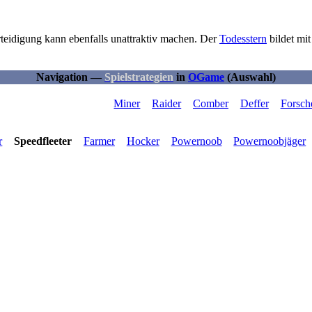
rteidigung kann ebenfalls unattraktiv machen. Der
Todesstern
bildet mi
Navigation —
Spielstrategien
in
OGame
(Auswahl)
Miner
Raider
Comber
Deffer
Forsch
r
Speedfleeter
Farmer
Hocker
Powernoob
Powernoobjäger