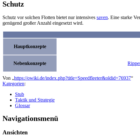
Schutz
Schutz vor solchen Flotten bietet nur intensives
saven
. Eine starke Ve
genügend großer Anzahl eingesetzt wird.
Hauptkonzepte
Nebenkonzepte
Rippe
Von „
https://owiki.de/index.php?title=Speedfleeter&oldid=76937
“
Kategorien
:
Stub
Taktik und Strategie
Glossar
Navigationsmenü
Ansichten