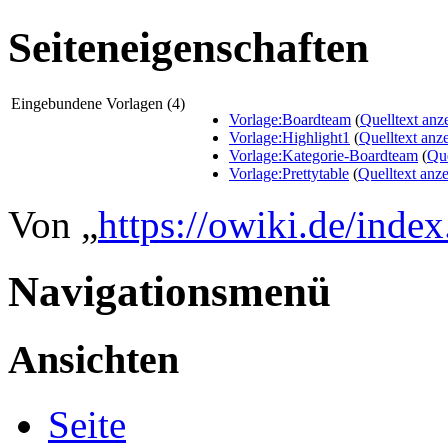
Seiteneigenschaften
Eingebundene Vorlagen (4)
Vorlage:Boardteam
(
Quelltext anz
Vorlage:Highlight1
(
Quelltext anz
Vorlage:Kategorie-Boardteam
(
Que
Vorlage:Prettytable
(
Quelltext anz
Von „
https://owiki.de/inde
Navigationsmenü
Ansichten
Seite