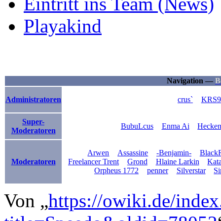
Eintritt ins Team (News)
Playakind
Navigation —
B
Administratoren
crus`
KRS9
Super-
BubuLcus
Enma Ai
Hecken
Moderatoren
Arwen
Assassine
-Benjamin-
BlackR
Moderatoren
Freelancer Trent
Grond
Hlaine Larkin
Kat
Orpheus 1772
penner
Silverstar
Si
Von „
https://owiki.de/inde