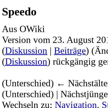
Speedo
Aus OWiki
Version vom 23. August 20
(
Diskussion
|
Beiträge
)
(Än
(
Diskussion
) rückgängig ge
(Unterschied) ← Nächstälter
(Unterschied) | Nächstjüng
Wechseln zu:
Navigation
,
S