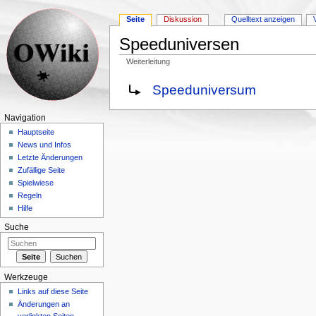
Seite
Diskussion
Quelltext anzeigen
Speeduniversen
Weiterleitung
Wechseln zu:
Navigation
,
Suche
Weiterleitung nach:
Speeduniversum
Navigation
Hauptseite
News und Infos
Letzte Änderungen
Zufällige Seite
Spielwiese
Regeln
Hilfe
Suche
Werkzeuge
Links auf diese Seite
Änderungen an