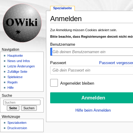
Spezialseite
Anmelden
Wechseln zu:
Navigation
,
Suche
Zur Anmeldung müssen Cookies aktiviert sein.
Bitte beachte, dass Registrierungen derzeit nicht mö
Benutzername
Navigation
Hauptseite
News und Infos
Passwort
Passwort vergesse
Letzte Änderungen
Zufällige Seite
Spielwiese
Regeln
Angemeldet bleiben
Hilfe
Suche
Hilfe beim Anmelden
Werkzeuge
Spezialseiten
Druckversion