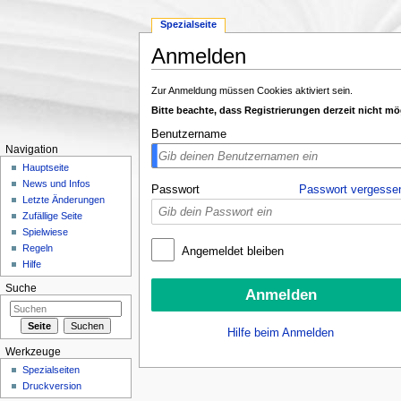
Spezialseite
Anmelden
Wechseln zu:
Navigation
,
Suche
Zur Anmeldung müssen Cookies aktiviert sein.
Bitte beachte, dass Registrierungen derzeit nicht mö
Benutzername
Navigation
Hauptseite
News und Infos
Passwort
Passwort vergesse
Letzte Änderungen
Zufällige Seite
Spielwiese
Regeln
Angemeldet bleiben
Hilfe
Suche
Hilfe beim Anmelden
Werkzeuge
Spezialseiten
Druckversion