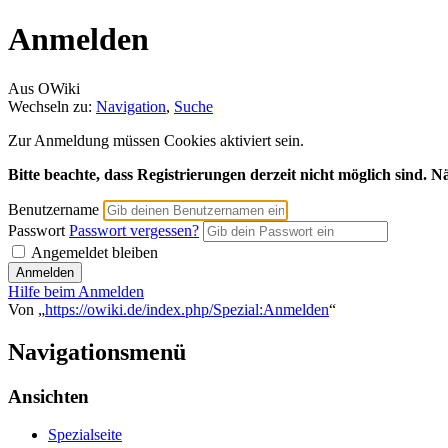
Anmelden
Aus OWiki
Wechseln zu:
Navigation
,
Suche
Zur Anmeldung müssen Cookies aktiviert sein.
Bitte beachte, dass Registrierungen derzeit nicht möglich sind. 
Benutzername
Passwort
Passwort vergessen?
Angemeldet bleiben
Hilfe beim Anmelden
Von „
https://owiki.de/index.php/Spezial:Anmelden
“
Navigationsmenü
Ansichten
Spezialseite