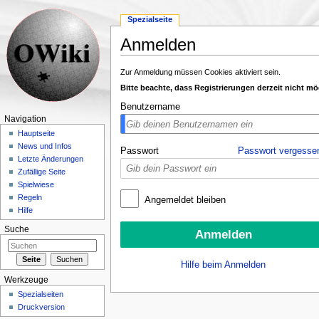
Spezialseite
Anmelden
Wechseln zu:
Navigation
,
Suche
Zur Anmeldung müssen Cookies aktiviert sein.
Bitte beachte, dass Registrierungen derzeit nicht mö
Benutzername
Navigation
Hauptseite
News und Infos
Passwort
Passwort vergesse
Letzte Änderungen
Zufällige Seite
Spielwiese
Regeln
Angemeldet bleiben
Hilfe
Suche
Hilfe beim Anmelden
Werkzeuge
Spezialseiten
Druckversion