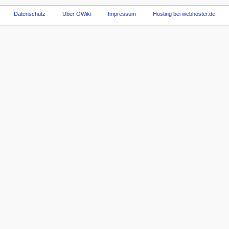
Datenschutz
Über OWiki
Impressum
Hosting bei webhoster.de