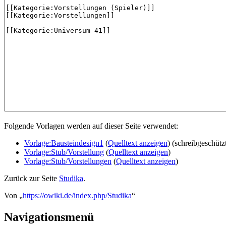
Folgende Vorlagen werden auf dieser Seite verwendet:
Vorlage:Bausteindesign1
(
Quelltext anzeigen
) (schreibgeschütz
Vorlage:Stub/Vorstellung
(
Quelltext anzeigen
)
Vorlage:Stub/Vorstellungen
(
Quelltext anzeigen
)
Zurück zur Seite
Studika
.
Von „
https://owiki.de/index.php/Studika
“
Navigationsmenü