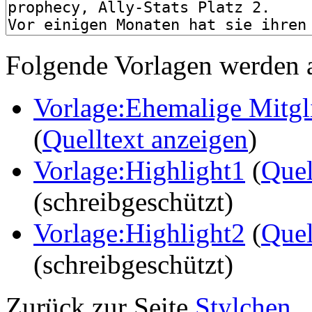
Folgende Vorlagen werden a
Vorlage:Ehemalige Mitg
(
Quelltext anzeigen
)
Vorlage:Highlight1
(
Quel
(schreibgeschützt)
Vorlage:Highlight2
(
Quel
(schreibgeschützt)
Zurück zur Seite
Stylchen
.