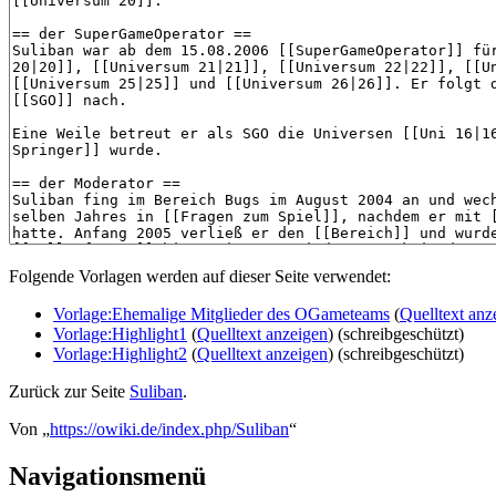
Folgende Vorlagen werden auf dieser Seite verwendet:
Vorlage:Ehemalige Mitglieder des OGameteams
(
Quelltext anz
Vorlage:Highlight1
(
Quelltext anzeigen
) (schreibgeschützt)
Vorlage:Highlight2
(
Quelltext anzeigen
) (schreibgeschützt)
Zurück zur Seite
Suliban
.
Von „
https://owiki.de/index.php/Suliban
“
Navigationsmenü