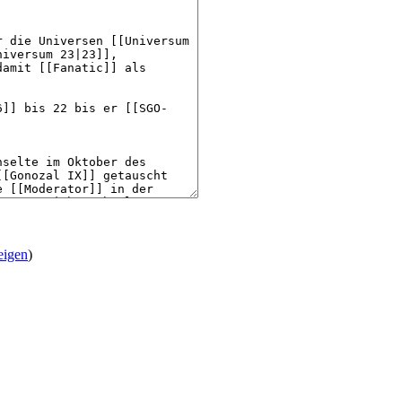
eigen
)