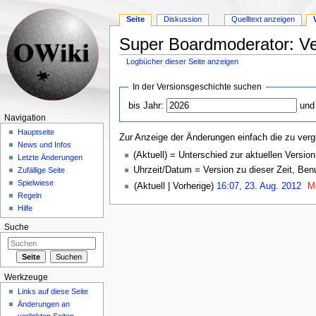
Seite
Diskussion
Quelltext anzeigen
Super Boardmoderator: Ve
Logbücher dieser Seite anzeigen
Wechseln zu:
Navigation
,
Suche
In der Versionsgeschichte suchen
bis Jahr:
und
Navigation
Hauptseite
Zur Anzeige der Änderungen einfach die zu verg
News und Infos
(Aktuell) = Unterschied zur aktuellen Version
Letzte Änderungen
Uhrzeit/Datum = Version zu dieser Zeit, Be
Zufällige Seite
Spielwiese
(Aktuell | Vorherige)
16:07, 23. Aug. 2012
‎
M
Regeln
Hilfe
Suche
Werkzeuge
Links auf diese Seite
Änderungen an