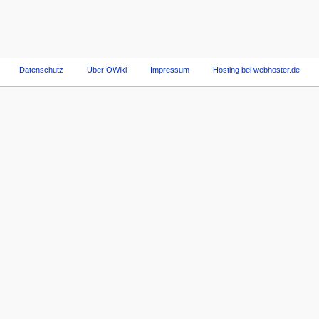
Datenschutz
Über OWiki
Impressum
Hosting bei webhoster.de