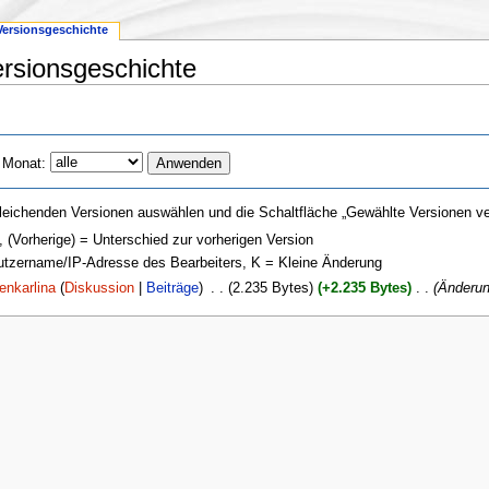
Versionsgeschichte
rsionsgeschichte
 Monat:
leichenden Versionen auswählen und die Schaltfläche „Gewählte Versionen ver
, (Vorherige) = Unterschied zur vorherigen Version
nutzername/IP-Adresse des Bearbeiters, K = Kleine Änderung
enkarlina
(
Diskussion
|
Beiträge
)
‎
. .
(2.235 Bytes)
(+2.235 Bytes)
‎
. .
(Änderu