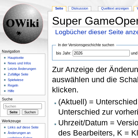
Seite
Diskussion
Quelltext anzeigen
Super GameOpera
Logbücher dieser Seite anz
Wechseln zu:
Navigation
,
Suche
In der Versionsgeschichte suchen
Navigation
bis Jahr:
und
Hauptseite
News und Infos
Zur Anzeige der Änderun
Letzte Änderungen
Zufällige Seite
auswählen und die Schal
Spielwiese
Regeln
klicken.
Hilfe
(Aktuell) = Unterschied
Suche
Unterschied zur vorher
Uhrzeit/Datum = Versi
Werkzeuge
Links auf diese Seite
des Bearbeiters, K = 
Änderungen an