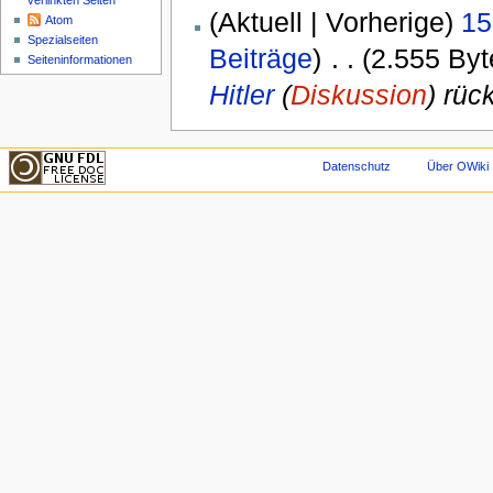
verlinkten Seiten
(Aktuell | Vorherige)
15
Atom
Spezialseiten
Beiträge
)
‎
. .
(2.555 Byt
Seiteninformationen
Hitler
(
Diskussion
) rüc
Datenschutz
Über OWiki