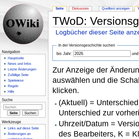
Seite
Diskussion
Quelltext anzeigen
TWoD: Versionsg
Logbücher dieser Seite anz
Wechseln zu:
Navigation
,
Suche
In der Versionsgeschichte suchen
Navigation
bis Jahr:
und
Hauptseite
News und Infos
Zur Anzeige der Änderun
Letzte Änderungen
Zufällige Seite
auswählen und die Schal
Spielwiese
Regeln
klicken.
Hilfe
(Aktuell) = Unterschied
Suche
Unterschied zur vorher
Uhrzeit/Datum = Versi
Werkzeuge
Links auf diese Seite
des Bearbeiters, K = 
Änderungen an