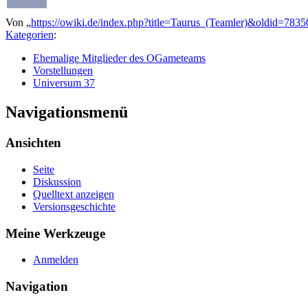
Von „
https://owiki.de/index.php?title=Taurus_(Teamler)&oldid=7835
Kategorien
:
Ehemalige Mitglieder des OGameteams
Vorstellungen
Universum 37
Navigationsmenü
Ansichten
Seite
Diskussion
Quelltext anzeigen
Versionsgeschichte
Meine Werkzeuge
Anmelden
Navigation