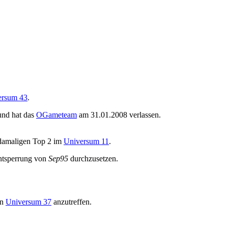
ersum 43
.
und hat das
OGameteam
am 31.01.2008 verlassen.
 damaligen Top 2 im
Universum 11
.
Entsperrung von
Sep95
durchzusetzen.
in
Universum 37
anzutreffen.