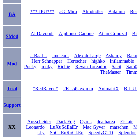
***TPU***
aG_Miro
Almdudler
Bakunin
Be
BA
Al Davoodi
Alphonse Capone
Atlan Gonozal
Bi
SMod
-=Baal=-
.mcleod.
Alex deLarge
Askarey
Bak
Herr Schnapper
Herrscher
highko
Inflammable
Mod
Pocky
renky
Richie
Revan Toreador
Sacit
Sam0
TheMaster
Timm
Trial
*RedRaven*
2Fast4Uextrem
AnimatriX
B L U
Support
Ausscheider
Dark Fog
Cyrus
deatharea
Eisfair
XX
Leonardo
LuXuSdEalEr
Mac Gyver
marschen
M
sLy
SoCkEnRoCkEn
SpeedyGTD
Splendor