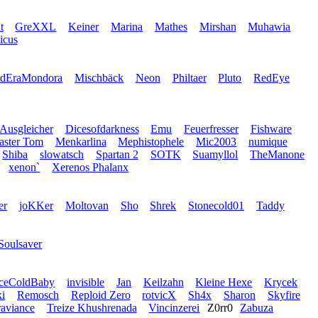
t
GreXXL
Keiner
Marina
Mathes
Mirshan
Muhawia
icus
rdEraMondora
Mischbäck
Neon
Philtaer
Pluto
RedEye
 Ausgleicher
Dicesofdarkness
Emu
Feuerfresser
Fishware
ster Tom
Menkarlina
Mephistophele
Mic2003
numique
Shiba
slowatsch
Spartan 2
SOTK
Suamyllol
TheManone
xenon`
Xerenos Phalanx
er
joKKer
Moltovan
Sho
Shrek
Stonecold01
Taddy
Soulsaver
IceColdBaby
invisible
Jan
Keilzahn
Kleine Hexe
Krycek
i
Remosch
Reploid Zero
rotvicX
Sh4x
Sharon
Skyfire
raviance
Treize Khushrenada
Vincinzerei
Z0rr0
Zabuza