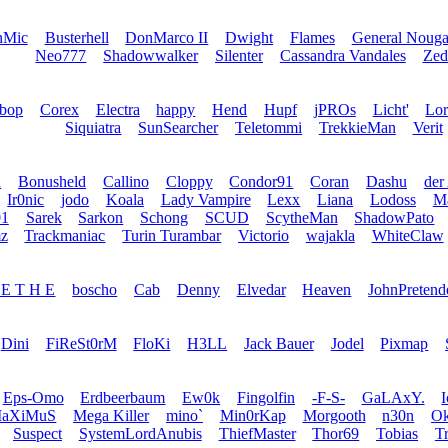
nMic
Busterhell
DonMarco II
Dwight
Flames
General Nouga
Neo777
Shadowwalker
Silenter
Cassandra Vandales
Zed
bop
Corex
Electra
happy
Hend
Hupf
jPROs
Licht'
Lo
Siquiatra
SunSearcher
Teletommi
TrekkieMan
Verit
u
Bonusheld
Callino
Cloppy
Condor91
Coran
Dashu
der
Ir0nic
jodo
Koala
Lady Vampire
Lexx
Liana
Lodoss
Ma
1
Sarek
Sarkon
Schong
SCUD
ScytheMan
ShadowPato
z
Trackmaniac
Turin Turambar
Victorio
wajakla
WhiteClaw
 E T H E
boscho
Cab
Denny
Elvedar
Heaven
JohnPretend
Dini
FiReSt0rM
FloKi
H3LL
Jack Bauer
Jodel
Pixmap
Eps-Omo
Erdbeerbaum
Ew0k
Fingolfin
-F-S-
GaLAxY.
aXiMuS
Mega Killer
mino`
Min0rKap
Morgooth
n30n
Ok
Suspect
SystemLordAnubis
ThiefMaster
Thor69
Tobias
T