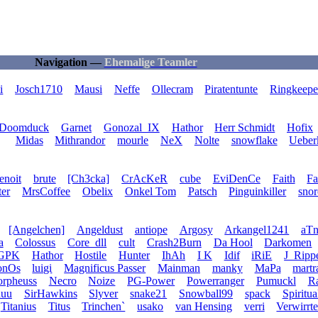
Navigation —
Ehemalige Teamler
i
Josch1710
Mausi
Neffe
Ollecram
Piratentunte
Ringkeepe
Doomduck
Garnet
Gonozal_IX
Hathor
Herr Schmidt
Hofix
Midas
Mithrandor
mourle
NeX
Nolte
snowflake
Ueber
enoit
brute
[Ch3cka]
CrAcKeR
cube
EviDenCe
Faith
Fa
er
MrsCoffee
Obelix
Onkel Tom
Patsch
Pinguinkiller
snor
[Angelchen]
Angeldust
antiope
Argosy
Arkangel1241
aT
a
Colossus
Core_dll
cult
Crash2Burn
Da Hool
Darkomen
GPK
Hathor
Hostile
Hunter
IhAh
I K
Idif
iRiE
J_Ripp
onOs
luigi
Magnificus Passer
Mainman
manky
MaPa
mart
rpheuss
Necro
Noize
PG-Power
Powerranger
Pumuckl
Ra
huu
SirHawkins
Slyver
snake21
Snowball99
spack
Spiritua
Titanius
Titus
Trinchen`
usako
van Hensing
verri
Verwirrte