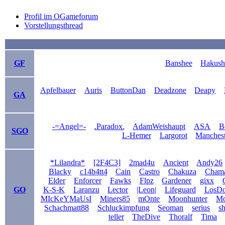
Profil im OGameforum
Vorstellungsthread
GF
Banshee
Hakush
Apfelbauer
Auris
ButtonDan
Deadzone
Deapy
GA
-=Angel=-
.Paradox.
AdamWeishaupt
ASA
B
SGO
L-Hemer
Largorot
Manchest
*Lilandra*
[2F4C3]
2mad4u
Ancient
Andy26
Blacky
c14b4tt4
Cain
Castro
Chakuza
Cham
Elder
Enforcer
Fawks
Flpz
Gardener
gixx
GO
K-S-K
Laranzu
Lector
|Leon|
Lifeguard
LosD
MIcKeYMaUsI
Miners85
mOnte
Moonhunter
Mo
Schachmatt88
Schluckimpfung
Seoman
serius
s
teller
TheDive
Thoralf
Tima