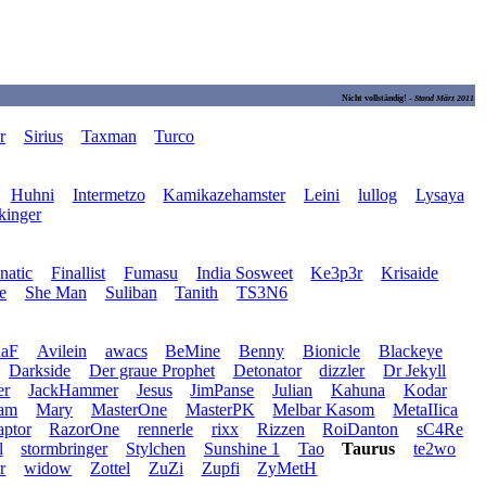
Nicht vollständig! -
Stand März 2011
r
Sirius
Taxman
Turco
Huhni
Intermetzo
Kamikazehamster
Leini
lullog
Lysaya
kinger
natic
Finallist
Fumasu
India Sosweet
Ke3p3r
Krisaide
e
She Man
Suliban
Tanith
TS3N6
naF
Avilein
awacs
BeMine
Benny
Bionicle
Blackeye
Darkside
Der graue Prophet
Detonator
dizzler
Dr Jekyll
er
JackHammer
Jesus
JimPanse
Julian
Kahuna
Kodar
ram
Mary
MasterOne
MasterPK
Melbar Kasom
MetaIIica
ptor
RazorOne
rennerle
rixx
Rizzen
RoiDanton
sC4Re
l
stormbringer
Stylchen
Sunshine 1
Tao
Taurus
te2wo
r
widow
Zottel
ZuZi
Zupfi
ZyMetH