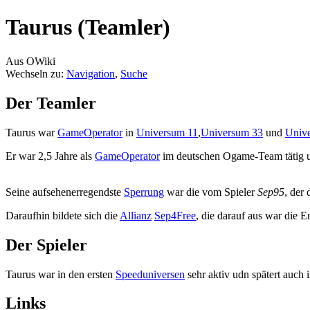
Taurus (Teamler)
Aus OWiki
Wechseln zu:
Navigation
,
Suche
Der Teamler
Taurus war
GameOperator
in
Universum 11
,
Universum 33
und
Univ
Er war 2,5 Jahre als
GameOperator
im deutschen Ogame-Team tätig 
Seine aufsehenerregendste
Sperrung
war die vom Spieler
Sep95
, der
Daraufhin bildete sich die
Allianz
Sep4Free
, die darauf aus war die 
Der Spieler
Taurus war in den ersten
Speeduniversen
sehr aktiv udn spätert auch 
Links