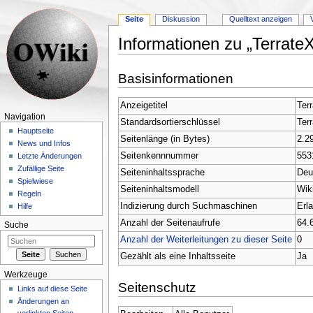
Seite
Diskussion
Quelltext anzeigen
Informationen zu „TerrateX
Wechseln zu:
Navigation
,
Suche
Basisinformationen
Anzeigetitel
Ter
Navigation
Standardsortierschlüssel
Ter
Hauptseite
Seitenlänge (in Bytes)
2.2
News und Infos
Seitenkennnummer
553
Letzte Änderungen
Zufällige Seite
Seiteninhaltssprache
Deu
Spielwiese
Seiteninhaltsmodell
Wik
Regeln
Indizierung durch Suchmaschinen
Erl
Hilfe
Anzahl der Seitenaufrufe
64.
Suche
Anzahl der Weiterleitungen zu dieser Seite
0
Gezählt als eine Inhaltsseite
Ja
Werkzeuge
Seitenschutz
Links auf diese Seite
Änderungen an