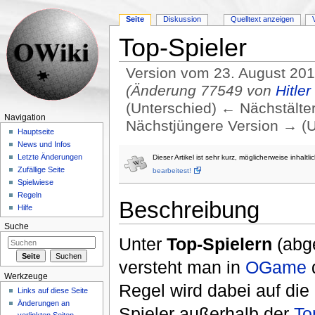
Seite
Diskussion
Quelltext anzeigen
Top-Spieler
Version vom 23. August 201
(Änderung 77549 von
Hitler
(Unterschied) ← Nächstältere
Navigation
Nächstjüngere Version → (U
Hauptseite
Wechseln zu:
Navigation
,
Suche
News und Infos
Letzte Änderungen
Dieser Artikel ist sehr kurz, möglicherweise inhalt
Zufällige Seite
bearbeitest!
Spielwiese
Regeln
Beschreibung
Hilfe
Suche
Unter
Top-Spielern
(abge
versteht man in
OGame
Werkzeuge
Regel wird dabei auf die
Links auf diese Seite
Änderungen an
Spieler außerhalb der
To