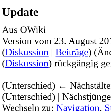
Update
Aus OWiki
Version vom 23. August 20
(
Diskussion
|
Beiträge
)
(Än
(
Diskussion
) rückgängig ge
(Unterschied) ← Nächstälter
(Unterschied) | Nächstjüng
Wechseln zu:
Navigation
,
S