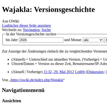
Wajakla: Versionsgeschichte
Aus OWiki
Logbücher dieser Seite anzeigen
Wechseln zu:
Navigation
,
Suche
In der Versionsgeschichte suchen
bis Jahr:
und Monat:
Zur Anzeige der Änderungen einfach die zu vergleichenden Versionen
(Aktuell) = Unterschied zur aktuellen Version, (Vorherige) = U
Uhrzeit/Datum = Version zu dieser Zeit, Benutzername/IP-Adr
(Aktuell | Vorherige)
11:32, 29. Mai 2012
‎
Lrdfrb
(
Diskussion
|
Von „
https://owiki.de/index.php/Wajakla
“
Navigationsmenü
Ansichten