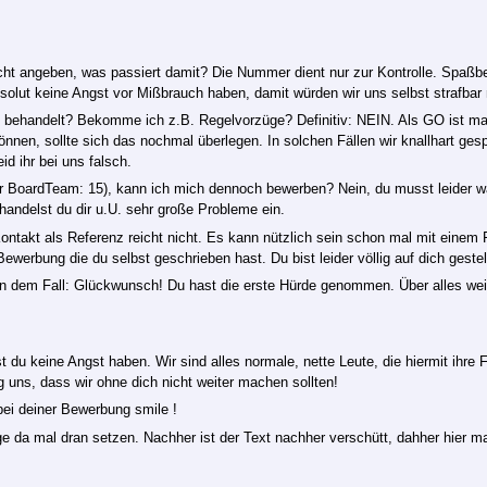
t angeben, was passiert damit? Die Nummer dient nur zur Kontrolle. Spaßbe
olut keine Angst vor Mißbrauch haben, damit würden wir uns selbst strafba
 behandelt? Bekomme ich z.B. Regelvorzüge? Definitiv: NEIN. Als GO ist m
önnen, sollte sich das nochmal überlegen. In solchen Fällen wir knallhart ge
d ihr bei uns falsch.
für BoardTeam: 15), kann ich mich dennoch bewerben? Nein, du musst leider wa
handelst du dir u.U. sehr große Probleme ein.
ontakt als Referenz reicht nicht. Es kann nützlich sein schon mal mit einem
werbung die du selbst geschrieben hast. Du bist leider völlig auf dich gestellt
dem Fall: Glückwunsch! Du hast die erste Hürde genommen. Über alles weiter
t du keine Angst haben. Wir sind alles normale, nette Leute, die hiermit ihre F
g uns, dass wir ohne dich nicht weiter machen sollten!
bei deiner Bewerbung smile !
ge da mal dran setzen. Nachher ist der Text nachher verschütt, dahher hier ma