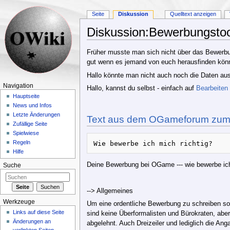
Seite
Diskussion
Quelltext anzeigen
Diskussion:Bewerbungstoo
Wechseln zu:
Navigation
,
Suche
Früher musste man sich nicht über das Bewerbung
gut wenn es jemand von euch herausfinden könn
Hallo könnte man nicht auch noch die Daten aus 
Navigation
Hallo, kannst du selbst - einfach auf
Bearbeiten
Hauptseite
News und Infos
Letzte Änderungen
Text aus dem OGameforum zu
Zufällige Seite
Spielwiese
Regeln
Hilfe
Deine Bewerbung bei OGame --- wie bewerbe ich
Suche
--> Allgemeines
Werkzeuge
Um eine ordentliche Bewerbung zu schreiben soll
Links auf diese Seite
sind keine Überformalisten und Bürokraten, abe
Änderungen an
abgelehnt. Auch Dreizeiler und lediglich die An