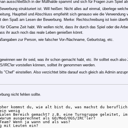
n ausschließlich in der Müllhalde spammt und sich für Fragen zum Spiel als 
Bewerbung strukturiert ist. Will heißen: Nicht alles auf einmal, überlege wel
inleitung, Hauptteil und Abschluss empfiehlt sich genauso wie die Verwendun
den Spaß am Lesen der Bewerbung. Merke: Rechtschreibung ist kein überflü
 für OGame Zeit habt. Wir wollen nicht, dass ihr durch das Spiel oder die Arbei
dass ihr auch noch das reale Leben genießen könnt.
ßangaben zur Person, wie falscher Vor-/Nachname, Geburtstag, etc.
ewinnen wer ihr seid, was ihr schon gemacht habt, etc. Ihr solltet euch also 
/IRC'ler vorstellen können, solltet ihr genommen werden.
 "Chef" einstellen. Also verzichtet bitte darauf euch gleich als Admin anzupr
rbung nicht fehlen sollte.
oher kommst du, wie alt bist du, was machst du beruflich,
in wenig

ialen Bereich gemacht? z.B. eine Turngruppe geleitet, im
Warum ausgerechnet als GO/Mod/OGS/IRC'ler?

Team? Wenn ja wann und als was?
