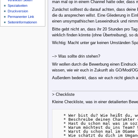
verlinkten Seiten
man mal op in einem Channel hatte oder, dass ma
Spezialseiten
Zunächst solltest du darauf achten, dass deine 
Druckversion
die du ansprechen willst. Eine Gliederung in E
Permanenter Link
einen unsympathischen Leseeindruck und nimmt 
Seiteninformationen
Bitte gebt nicht an, dass ihr 20 Stunden pro Tag
wirklich finden könnte (ohne Übertreibung), so 
Wichtig: Macht unter gar keinen Umständen Spa
--> Was sollte drin stehen?
Wir wollen durch die Bewerbung einen Eindruck g
wissen, wie wir euch in Zukunft als GO/Mod/OGS
Außerdem bedenkt, dass wir euch nicht gleich als
> Checkliste
Kleine Checkliste, was in einer detailierten Bewe
   * Wer bist du? Wie heißt du, w
   * Beschreibe deinen Charakter e
   * Hast du schon mal was im soz
   * Warum möchtest du ins Team? 
   * Warst du schon mal im OGame 