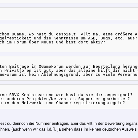
chon OGame, wo hast du gespielt, vllt mal eine größere Al
gelfestigkeit und die Kenntnisse um AGB, Bugs, etc. aus?

ch im Forum über Neues und bist dort aktiv?

ten Beiträge im OGameForum werden zur Beurteilung herang
n Privatforen ist gut, aber das alleine hilft dir nicht 
ine SRVX-Kentnisse und wie hast du sie dir angeeignet?

ei anderen Projekten/Netzen als Supporter gearbeitet?

test du dennoch die Nummer eintragen, aber das vllt in der Bewerbung ergänz
nen. (auch wenn wir das i.d.R. ja sehen dass ihr keinen deutschen Ausweis 