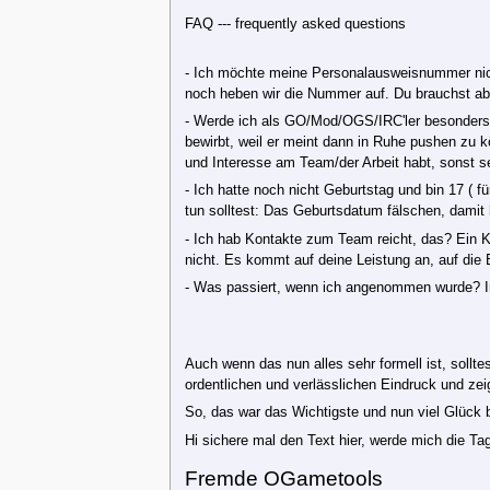
FAQ --- frequently asked questions
- Ich möchte meine Personalausweisnummer nich
noch heben wir die Nummer auf. Du brauchst abs
- Werde ich als GO/Mod/OGS/IRC'ler besonders
bewirbt, weil er meint dann in Ruhe pushen zu k
und Interesse am Team/der Arbeit habt, sonst sei
- Ich hatte noch nicht Geburtstag und bin 17 ( 
tun solltest: Das Geburtsdatum fälschen, damit 
- Ich hab Kontakte zum Team reicht, das? Ein K
nicht. Es kommt auf deine Leistung an, auf die Be
- Was passiert, wenn ich angenommen wurde? In 
Auch wenn das nun alles sehr formell ist, solltes
ordentlichen und verlässlichen Eindruck und zei
So, das war das Wichtigste und nun viel Glück 
Hi sichere mal den Text hier, werde mich die Ta
Fremde OGametools