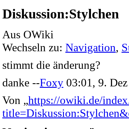
Diskussion:Stylchen
Aus OWiki
Wechseln zu:
Navigation
,
S
stimmt die änderung?
danke --
Foxy
03:01, 9. De
Von „
https://owiki.de/inde
title=Diskussion:Stylchen