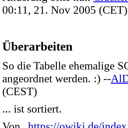
00:11, 21. Nov 2005 (CET)
Überarbeiten
So die Tabelle ehemalige S
angeordnet werden. :) --
AlD
(CEST)
... ist sortiert.
Von „
https://owiki.de/inde