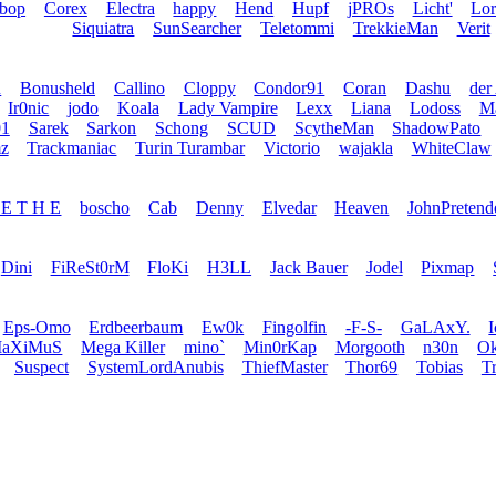
bop
Corex
Electra
happy
Hend
Hupf
jPROs
Licht'
Lo
Siquiatra
SunSearcher
Teletommi
TrekkieMan
Verit
u
Bonusheld
Callino
Cloppy
Condor91
Coran
Dashu
der
Ir0nic
jodo
Koala
Lady Vampire
Lexx
Liana
Lodoss
Ma
1
Sarek
Sarkon
Schong
SCUD
ScytheMan
ShadowPato
z
Trackmaniac
Turin Turambar
Victorio
wajakla
WhiteClaw
 E T H E
boscho
Cab
Denny
Elvedar
Heaven
JohnPretend
Dini
FiReSt0rM
FloKi
H3LL
Jack Bauer
Jodel
Pixmap
Eps-Omo
Erdbeerbaum
Ew0k
Fingolfin
-F-S-
GaLAxY.
aXiMuS
Mega Killer
mino`
Min0rKap
Morgooth
n30n
Ok
Suspect
SystemLordAnubis
ThiefMaster
Thor69
Tobias
T