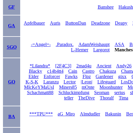
GF
Banshee
Hakush
Apfelbauer
Auris
ButtonDan
Deadzone
Deapy
GA
-=Angel=-
.Paradox.
AdamWeishaupt
ASA
B
SGO
L-Hemer
Largorot
Manches
*Lilandra*
[2F4C3]
2mad4u
Ancient
Andy26
Blacky
c14b4tt4
Cain
Castro
Chakuza
Cham
Elder
Enforcer
Fawks
Flpz
Gardener
gixx
GO
K-S-K
Laranzu
Lector
|Leon|
Lifeguard
LosD
MIcKeYMaUsI
Miners85
mOnte
Moonhunter
Mo
Schachmatt88
Schluckimpfung
Seoman
serius
s
teller
TheDive
Thoralf
Tima
***TPU***
aG_Miro
Almdudler
Bakunin
Be
BA