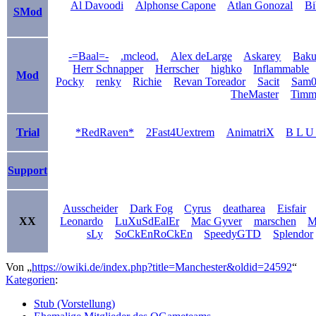
Al Davoodi
Alphonse Capone
Atlan Gonozal
Bi
SMod
-=Baal=-
.mcleod.
Alex deLarge
Askarey
Bak
Herr Schnapper
Herrscher
highko
Inflammable
Mod
Pocky
renky
Richie
Revan Toreador
Sacit
Sam0
TheMaster
Timm
Trial
*RedRaven*
2Fast4Uextrem
AnimatriX
B L U
Support
Ausscheider
Dark Fog
Cyrus
deatharea
Eisfair
XX
Leonardo
LuXuSdEalEr
Mac Gyver
marschen
M
sLy
SoCkEnRoCkEn
SpeedyGTD
Splendor
Von „
https://owiki.de/index.php?title=Manchester&oldid=24592
“
Kategorien
:
Stub (Vorstellung)