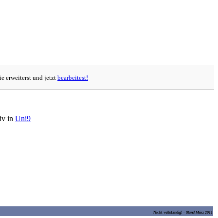
e erweiterst und jetzt
bearbeitest!
tiv in
Uni9
Nicht vollständig! -
Stand März 2011