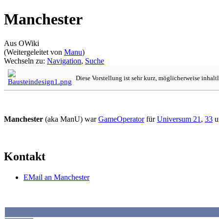
Manchester
Aus OWiki
(Weitergeleitet von
Manu
)
Wechseln zu:
Navigation
,
Suche
Diese Vorstellung ist sehr kurz, möglicherweise inhalt
Manchester
(aka ManU) war
GameOperator
für
Universum 21
,
33
u
Kontakt
EMail an Manchester