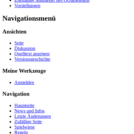
Ehemalige Mitglieder des OGameteams
Vorstellungen
Navigationsmenü
Ansichten
Seite
Diskussion
Quelltext anzeigen
Versionsgeschichte
Meine Werkzeuge
Anmelden
Navigation
Hauptseite
News und Infos
Letzte Änderungen
Zufällige Seite
Spielwiese
Regeln