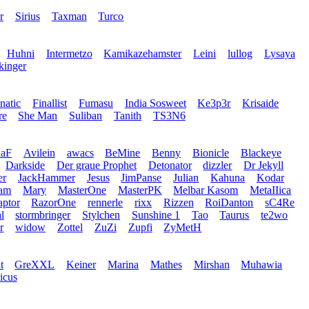
r
Sirius
Taxman
Turco
Huhni
Intermetzo
Kamikazehamster
Leini
lullog
Lysaya
kinger
natic
Finallist
Fumasu
India Sosweet
Ke3p3r
Krisaide
re
She Man
Suliban
Tanith
TS3N6
naF
Avilein
awacs
BeMine
Benny
Bionicle
Blackeye
Darkside
Der graue Prophet
Detonator
dizzler
Dr Jekyll
er
JackHammer
Jesus
JimPanse
Julian
Kahuna
Kodar
ram
Mary
MasterOne
MasterPK
Melbar Kasom
MetaIIica
ptor
RazorOne
rennerle
rixx
Rizzen
RoiDanton
sC4Re
l
stormbringer
Stylchen
Sunshine 1
Tao
Taurus
te2wo
r
widow
Zottel
ZuZi
Zupfi
ZyMetH
t
GreXXL
Keiner
Marina
Mathes
Mirshan
Muhawia
icus