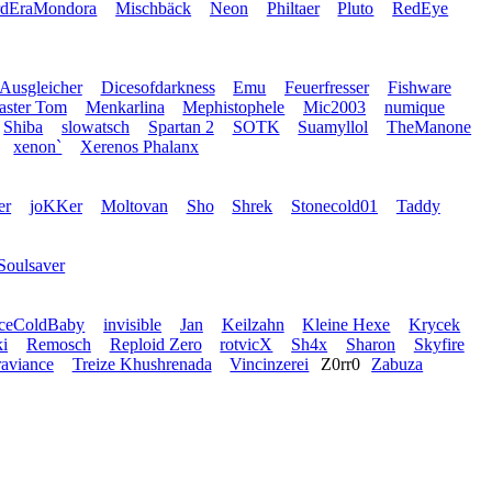
rdEraMondora
Mischbäck
Neon
Philtaer
Pluto
RedEye
 Ausgleicher
Dicesofdarkness
Emu
Feuerfresser
Fishware
ster Tom
Menkarlina
Mephistophele
Mic2003
numique
Shiba
slowatsch
Spartan 2
SOTK
Suamyllol
TheManone
xenon`
Xerenos Phalanx
er
joKKer
Moltovan
Sho
Shrek
Stonecold01
Taddy
Soulsaver
IceColdBaby
invisible
Jan
Keilzahn
Kleine Hexe
Krycek
i
Remosch
Reploid Zero
rotvicX
Sh4x
Sharon
Skyfire
raviance
Treize Khushrenada
Vincinzerei
Z0rr0
Zabuza