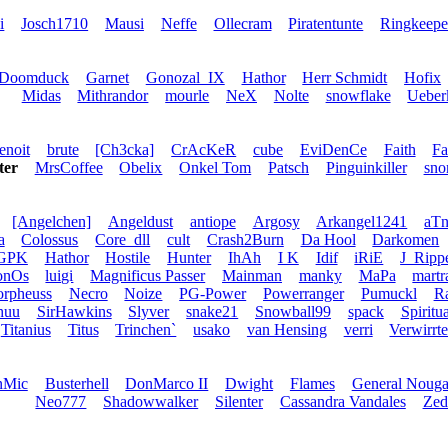
i
Josch1710
Mausi
Neffe
Ollecram
Piratentunte
Ringkeepe
Doomduck
Garnet
Gonozal_IX
Hathor
Herr Schmidt
Hofix
Midas
Mithrandor
mourle
NeX
Nolte
snowflake
Ueber
enoit
brute
[Ch3cka]
CrAcKeR
cube
EviDenCe
Faith
Fa
ter
MrsCoffee
Obelix
Onkel Tom
Patsch
Pinguinkiller
sno
[Angelchen]
Angeldust
antiope
Argosy
Arkangel1241
aT
a
Colossus
Core_dll
cult
Crash2Burn
Da Hool
Darkomen
GPK
Hathor
Hostile
Hunter
IhAh
I K
Idif
iRiE
J_Ripp
onOs
luigi
Magnificus Passer
Mainman
manky
MaPa
mart
rpheuss
Necro
Noize
PG-Power
Powerranger
Pumuckl
Ra
huu
SirHawkins
Slyver
snake21
Snowball99
spack
Spiritua
Titanius
Titus
Trinchen`
usako
van Hensing
verri
Verwirrte
nMic
Busterhell
DonMarco II
Dwight
Flames
General Nouga
Neo777
Shadowwalker
Silenter
Cassandra Vandales
Zed