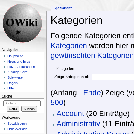
Spezialseite
Kategorien
Wechseln zu:
Navigation
,
Suche
Folgende Kategorien ent
Kategorien
werden hier ni
Navigation
gewünschten Kategorien
Hauptseite
News und Infos
Letzte Änderungen
Kategorien
Zufällige Seite
Zeige Kategorien ab:
Spielwiese
Regeln
Hilfe
(Anfang |
Ende
) Zeige (v
Suche
500
)
Account
‏‎ (20 Einträge)
Werkzeuge
Administrativ
‏‎ (11 Eintr
Spezialseiten
Druckversion
Administrative Sperre
‏