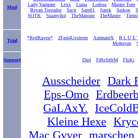
Lady Vampire
Lexx
Liana
Lodoss
Master Tom
Mod
Revan Toreador
Sacit
Sam01
Sarek
Sarkon
S
SOTK
Suamyllol
TheManone
TheMaster
Timm
*RedRaven*
2Fast4Uextrem
AnimatriX
B L U E 
Trial
Moltovan
Support
Dini
FiReSt0rM
FloKi
Ausscheider
Dark 
Eps-Omo
Erdbeer
GaLAxY.
IceCold
Kleine Hexe
Kryc
Mac Gyver
marschen