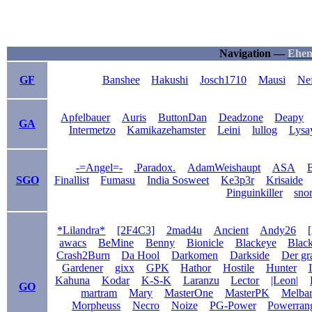
Navigation —
Ehem
GF
Banshee
Hakushi
Josch1710
Mausi
Ne
Apfelbauer
Auris
ButtonDan
Deadzone
Deapy
GA
Intermetzo
Kamikazehamster
Leini
lullog
Lysa
-=Angel=-
.Paradox.
AdamWeishaupt
ASA
B
SGO
Finallist
Fumasu
India Sosweet
Ke3p3r
Krisaide
Pinguinkiller
sno
*Lilandra*
[2F4C3]
2mad4u
Ancient
Andy26
awacs
BeMine
Benny
Bionicle
Blackeye
Blac
Crash2Burn
Da Hool
Darkomen
Darkside
Der gr
Gardener
gixx
GPK
Hathor
Hostile
Hunter
Kahuna
Kodar
K-S-K
Laranzu
Lector
|Leon|
GO
martram
Mary
MasterOne
MasterPK
Melba
Morpheuss
Necro
Noize
PG-Power
Powerran