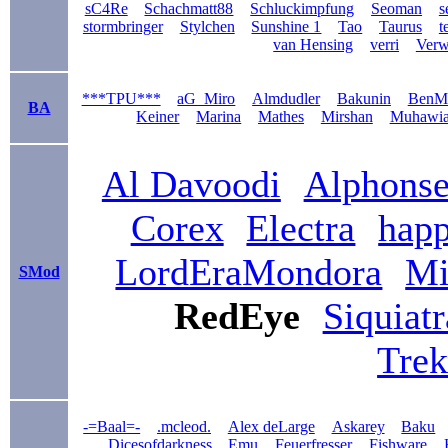
sC4Re
Schachmatt88
Schluckimpfung
Seoman
s
stormbringer
Stylchen
Sunshine 1
Tao
Taurus
t
van Hensing
verri
Verwi
***TPU***
aG_Miro
Almdudler
Bakunin
BenM
BA
Keiner
Marina
Mathes
Mirshan
Muhawi
Al Davoodi
Alphons
Corex
Electra
hap
LordEraMondora
Mi
SMod
RedEye
Siquiatr
Tre
-=Baal=-
.mcleod.
Alex deLarge
Askarey
Baku
Dicesofdarkness
Emu
Feuerfresser
Fishware