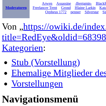
Arwen
Assassine
-Benjamin-
BlackR
Moderatoren
Freelancer Trent
Grond
Hlaine Larkin
Kat
Orpheus 1772
penner
Silverstar
Si
Von „
https://owiki.de/inde
title=RedEye&oldid=6839
Kategorien
:
Stub (Vorstellung)
Ehemalige Mitglieder d
Vorstellungen
Navigationsmenü