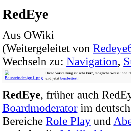
RedEye
Aus OWiki
(Weitergeleitet von
Redeye
Wechseln zu:
Navigation
,
S
Diese Vorstellung ist sehr kurz, möglicherweise inhalt
und jetzt
bearbeitest!
RedEye
, früher auch RedE
Boardmoderator
im deutsc
Bereiche
Role Play
und
Abe