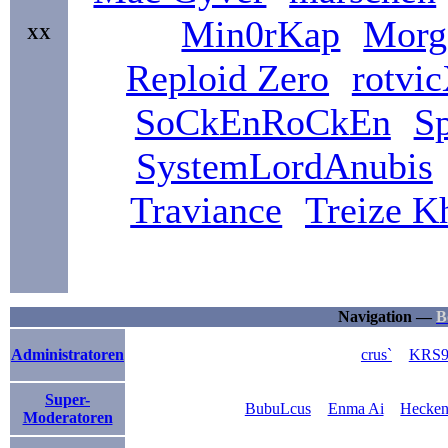
Min0rKap
Morg
XX
Reploid Zero
rotvi
SoCkEnRoCkEn
S
SystemLordAnubis
Traviance
Treize K
Navigation —
B
Administratoren
crus`
KRS9
Super-
BubuLcus
Enma Ai
Hecken
Moderatoren