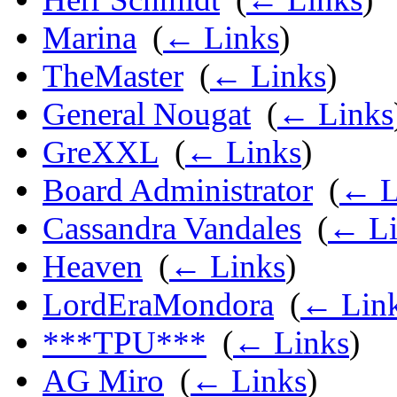
Marina
‎
(
← Links
)
TheMaster
‎
(
← Links
)
General Nougat
‎
(
← Links
GreXXL
‎
(
← Links
)
Board Administrator
‎
(
← L
Cassandra Vandales
‎
(
← Li
Heaven
‎
(
← Links
)
LordEraMondora
‎
(
← Lin
***TPU***
‎
(
← Links
)
AG Miro
‎
(
← Links
)