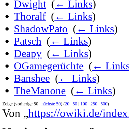
Dwight
‎
(
← Links
)
Thoralf
‎
(
← Links
)
ShadowPato
‎
(
← Links
)
Patsch
‎
(
← Links
)
Deapy
‎
(
← Links
)
OGamegerüchte
‎
(
← Link
Banshee
‎
(
← Links
)
TheManone
‎
(
← Links
)
Zeige (vorherige 50 |
nächste 50
) (
20
|
50
|
100
|
250
|
500
)
Von „
https://owiki.de/inde