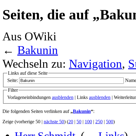
Seiten, die auf „Baku
Aus OWiki
←
Bakunin
Wechseln zu:
Navigation
,
S
Links auf diese Seite
Seite:
Name
Filter
Vorlageneinbindungen
ausblenden
| Links
ausblenden
| Weiterleit
Die folgenden Seiten verlinken auf
„
Bakunin
“
:
Zeige (vorherige 50 |
nächste 50
) (
20
|
50
|
100
|
250
|
500
)
Herr Schmidt
‎
(
← Links
)