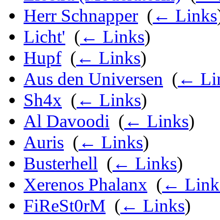
Herr Schnapper
‎
(
← Links
Licht'
‎
(
← Links
)
Hupf
‎
(
← Links
)
Aus den Universen
‎
(
← Li
Sh4x
‎
(
← Links
)
Al Davoodi
‎
(
← Links
)
Auris
‎
(
← Links
)
Busterhell
‎
(
← Links
)
Xerenos Phalanx
‎
(
← Link
FiReSt0rM
‎
(
← Links
)