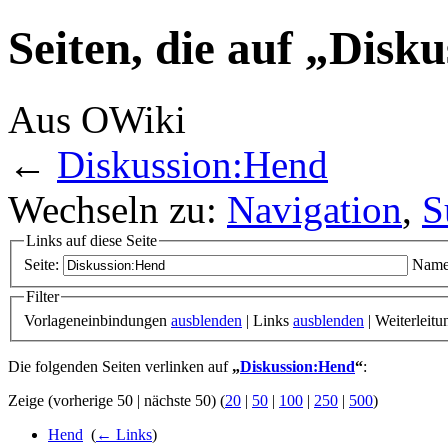
Seiten, die auf „Disk
Aus OWiki
←
Diskussion:Hend
Wechseln zu:
Navigation
,
S
Links auf diese Seite
Seite:
Name
Filter
Vorlageneinbindungen
ausblenden
| Links
ausblenden
| Weiterleit
Die folgenden Seiten verlinken auf
„
Diskussion:Hend
“
:
Zeige (vorherige 50 | nächste 50) (
20
|
50
|
100
|
250
|
500
)
Hend
‎
(
← Links
)