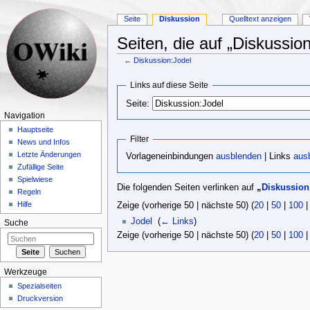
Seite
Diskussion
Quelltext anzeigen
Seiten, die auf „Diskussion
←
Diskussion:Jodel
Wechseln zu:
Navigation
,
Suche
Links auf diese Seite
Seite:
Navigation
Hauptseite
Filter
News und Infos
Letzte Änderungen
Vorlageneinbindungen
ausblenden
| Links
aus
Zufällige Seite
Spielwiese
Die folgenden Seiten verlinken auf
„
Diskussion
Regeln
Hilfe
Zeige (vorherige 50 | nächste 50) (
20
|
50
|
100
Jodel
‎
(
← Links
)
Suche
Zeige (vorherige 50 | nächste 50) (
20
|
50
|
100
Werkzeuge
Spezialseiten
Druckversion