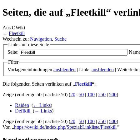
Seiten, die auf „Fleetkill“ verli
Aus OWiki
←
Fleetkill
Wechseln zu:
Navigation
,
Suche
Links auf diese Seite
Seite:
Name
Filter
Vorlageneinbindungen
ausblenden
| Links
ausblenden
| Weiterleit
Die folgenden Seiten verlinken auf
„
Fleetkill
“
:
Zeige (vorherige 50 | nächste 50) (
20
|
50
|
100
|
250
|
500
)
Raiden
‎
(
← Links
)
Deffkill
‎
(
← Links
)
Zeige (vorherige 50 | nächste 50) (
20
|
50
|
100
|
250
|
500
)
Von „
https://owiki.de/index.php/Spezial:Linkliste/Fleetkill
“