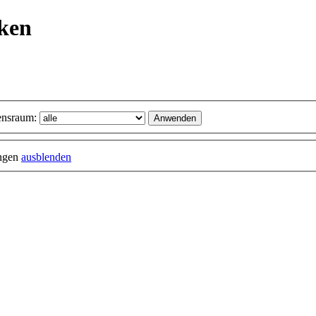
nken
nsraum:
ungen
ausblenden