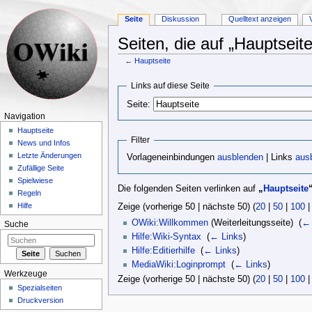
Seite
Diskussion
Quelltext anzeigen
Seiten, die auf „Hauptseite
←
Hauptseite
Wechseln zu:
Navigation
,
Suche
Links auf diese Seite
Seite:
Navigation
Hauptseite
Filter
News und Infos
Letzte Änderungen
Vorlageneinbindungen
ausblenden
| Links
aus
Zufällige Seite
Spielwiese
Die folgenden Seiten verlinken auf
„
Hauptseite
Regeln
Hilfe
Zeige (vorherige 50 | nächste 50) (
20
|
50
|
100
OWiki:Willkommen
(Weiterleitungsseite) ‎
(
← 
Suche
Hilfe:Wiki-Syntax
‎
(
← Links
)
Hilfe:Editierhilfe
‎
(
← Links
)
MediaWiki:Loginprompt
‎
(
← Links
)
Werkzeuge
Zeige (vorherige 50 | nächste 50) (
20
|
50
|
100
Spezialseiten
Druckversion