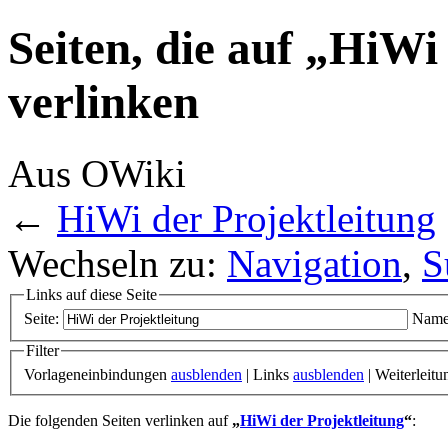
Seiten, die auf „HiWi
verlinken
Aus OWiki
←
HiWi der Projektleitung
Wechseln zu:
Navigation
,
S
Links auf diese Seite
Seite:
Name
Filter
Vorlageneinbindungen
ausblenden
| Links
ausblenden
| Weiterleit
Die folgenden Seiten verlinken auf
„
HiWi der Projektleitung
“
: