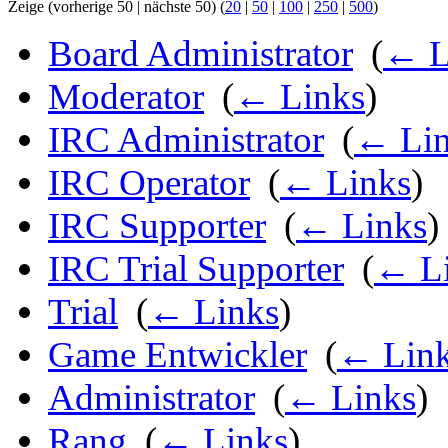
Zeige (vorherige 50 | nächste 50) (
20
|
50
|
100
|
250
|
500
)
Board Administrator
‎
(
← L
Moderator
‎
(
← Links
)
IRC Administrator
‎
(
← Lin
IRC Operator
‎
(
← Links
)
IRC Supporter
‎
(
← Links
)
IRC Trial Supporter
‎
(
← L
Trial
‎
(
← Links
)
Game Entwickler
‎
(
← Lin
Administrator
‎
(
← Links
)
Rang
‎
(
← Links
)