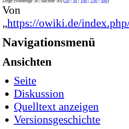
Zeige (vorherige 50 | nächste 50) (
20
|
50
|
100
|
250
|
500
)
Von
„
https://owiki.de/index.php
Navigationsmenü
Ansichten
Seite
Diskussion
Quelltext anzeigen
Versionsgeschichte