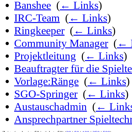
Banshee
‎
(
← Links
)
IRC-Team
‎
(
← Links
)
Ringkeeper
‎
(
← Links
)
Community Manager
‎
(
← 
Projektleitung
‎
(
← Links
)
Beauftragter für die Spielt
Vorlage:Ränge
‎
(
← Links
)
SGO-Springer
‎
(
← Links
)
Austauschadmin
‎
(
← Link
Ansprechpartner Spieltech