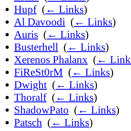
Hupf
‎
(
← Links
)
Al Davoodi
‎
(
← Links
)
Auris
‎
(
← Links
)
Busterhell
‎
(
← Links
)
Xerenos Phalanx
‎
(
← Link
FiReSt0rM
‎
(
← Links
)
Dwight
‎
(
← Links
)
Thoralf
‎
(
← Links
)
ShadowPato
‎
(
← Links
)
Patsch
‎
(
← Links
)