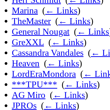
Marina
‎
(
← Links
)
TheMaster
‎
(
← Links
)
General Nougat
‎
(
← Links
GreXXL
‎
(
← Links
)
Cassandra Vandales
‎
(
← Li
Heaven
‎
(
← Links
)
LordEraMondora
‎
(
← Lin
***TPU***
‎
(
← Links
)
AG Miro
‎
(
← Links
)
JPROs
‎
(
← Links
)