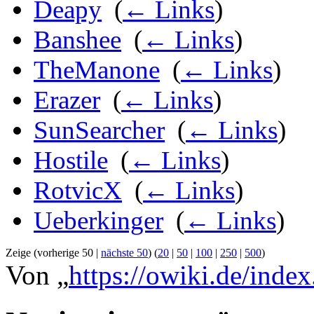
Deapy
‎
(
← Links
)
Banshee
‎
(
← Links
)
TheManone
‎
(
← Links
)
Erazer
‎
(
← Links
)
SunSearcher
‎
(
← Links
)
Hostile
‎
(
← Links
)
RotvicX
‎
(
← Links
)
Ueberkinger
‎
(
← Links
)
Zeige (vorherige 50 |
nächste 50
) (
20
|
50
|
100
|
250
|
500
)
Von „
https://owiki.de/inde