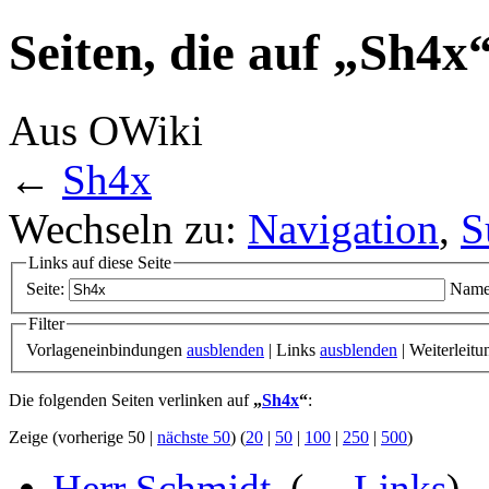
Seiten, die auf „Sh4x
Aus OWiki
←
Sh4x
Wechseln zu:
Navigation
,
S
Links auf diese Seite
Seite:
Name
Filter
Vorlageneinbindungen
ausblenden
| Links
ausblenden
| Weiterleit
Die folgenden Seiten verlinken auf
„
Sh4x
“
:
Zeige (vorherige 50 |
nächste 50
) (
20
|
50
|
100
|
250
|
500
)
Herr Schmidt
‎
(
← Links
)