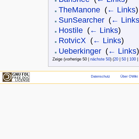
TheManone
‎
(
← Links
)
SunSearcher
‎
(
← Link
Hostile
‎
(
← Links
)
RotvicX
‎
(
← Links
)
Ueberkinger
‎
(
← Links
)
Zeige (vorherige 50 |
nächste 50
) (
20
|
50
|
100
Datenschutz
Über OWiki