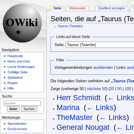
Seite
Diskussion
Quelltext anzeigen
Seiten, die auf „Taurus (Te
←
Taurus (Teamler)
Wechseln zu:
Navigation
,
Suche
Links auf diese Seite
Seite:
Navigation
Hauptseite
Filter
News und Infos
Letzte Änderungen
Vorlageneinbindungen
ausblenden
| Links
aus
Zufällige Seite
Spielwiese
Die folgenden Seiten verlinken auf
„
Taurus (Te
Regeln
Hilfe
Zeige (vorherige 50 |
nächste 50
) (
20
|
50
|
100
Herr Schmidt
‎
(
← Link
Suche
Marina
‎
(
← Links
)
TheMaster
‎
(
← Links
)
Werkzeuge
Spezialseiten
General Nougat
‎
(
← Li
Druckversion