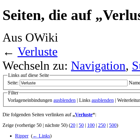
Seiten, die auf „Verlu
Aus OWiki
←
Verluste
Wechseln zu:
Navigation
,
S
Links auf diese Seite
Seite:
Name
Filter
Vorlageneinbindungen
ausblenden
| Links
ausblenden
| Weiterleit
Die folgenden Seiten verlinken auf
„
Verluste
“
:
Zeige (vorherige 50 | nächste 50) (
20
|
50
|
100
|
250
|
500
)
Ripper
‎
(
← Links
)